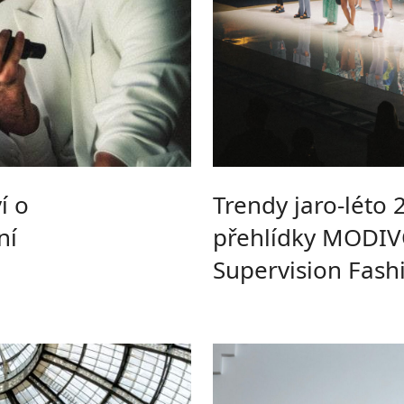
í o
Trendy jaro-léto 
ní
přehlídky MODIV
Supervision Fash