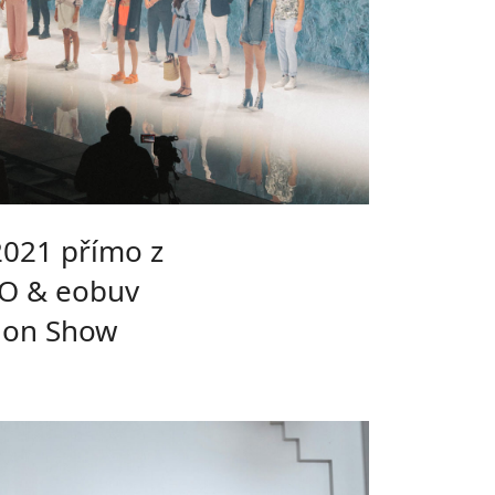
2021 přímo z
O & eobuv
ion Show