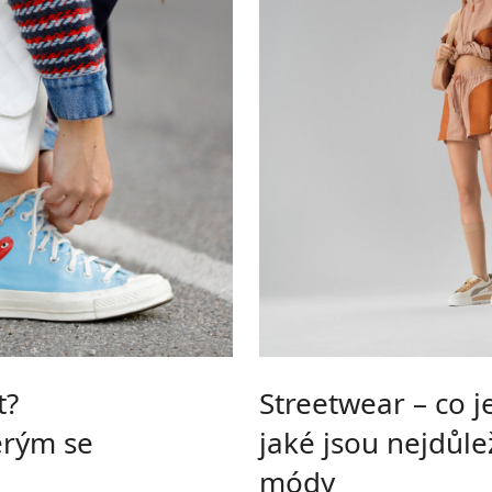
t?
Streetwear – co je
erým se
jaké jsou nejdůlež
módy